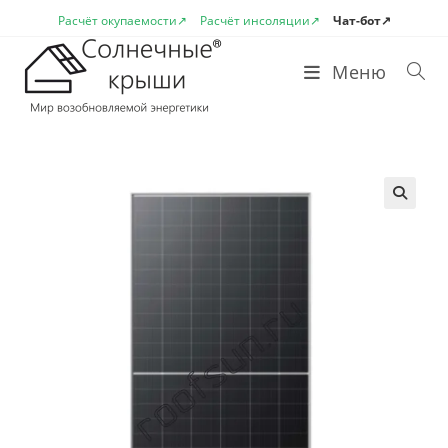
Перейти
Расчёт окупаемости↗
Расчёт инсоляции↗
Чат-бот↗
к
содержимому
Меню