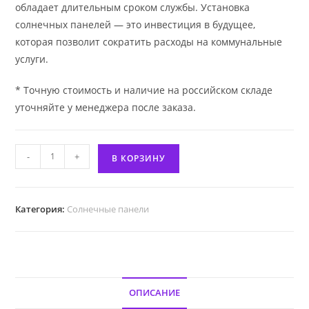
обладает длительным сроком службы. Установка
солнечных панелей — это инвестиция в будущее,
которая позволит сократить расходы на коммунальные
услуги.
* Точную стоимость и наличие на российском складе
уточняйте у менеджера после заказа.
Количество
-
+
В КОРЗИНУ
товара
Солнечная
панель
Категория:
Солнечные панели
LR5-
72HTH
570
Вт
ОПИСАНИЕ