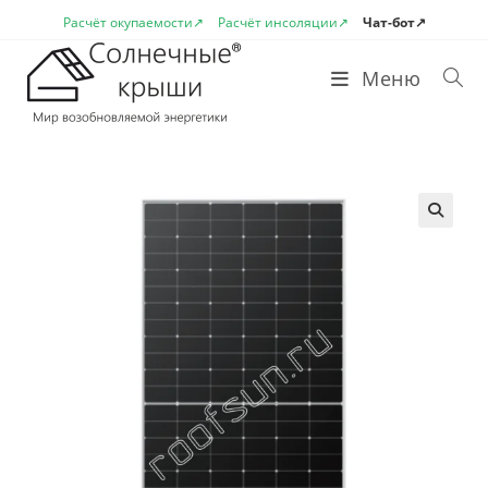
Перейти
Расчёт окупаемости↗
Расчёт инсоляции↗
Чат-бот↗
к
содержимому
Меню