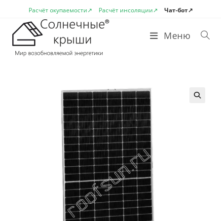
Перейти
Расчёт окупаемости↗
Расчёт инсоляции↗
Чат-бот↗
к
содержимому
Меню