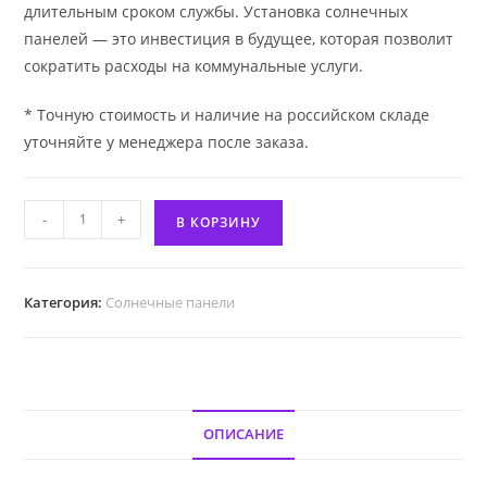
длительным сроком службы. Установка солнечных
панелей — это инвестиция в будущее, которая позволит
сократить расходы на коммунальные услуги.
* Точную стоимость и наличие на российском складе
уточняйте у менеджера после заказа.
Количество
-
+
В КОРЗИНУ
товара
Солнечная
панель
Категория:
Солнечные панели
JAM72S30
570
Вт
ОПИСАНИЕ