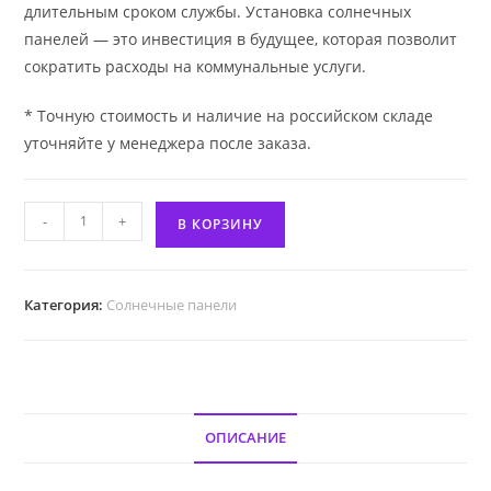
длительным сроком службы. Установка солнечных
панелей — это инвестиция в будущее, которая позволит
сократить расходы на коммунальные услуги.
* Точную стоимость и наличие на российском складе
уточняйте у менеджера после заказа.
Количество
-
+
В КОРЗИНУ
товара
Солнечная
панель
Категория:
Солнечные панели
JAM72S30
560
Вт
ОПИСАНИЕ