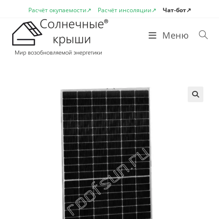
Перейти
Расчёт окупаемости↗
Расчёт инсоляции↗
Чат-бот↗
к
содержимому
Меню