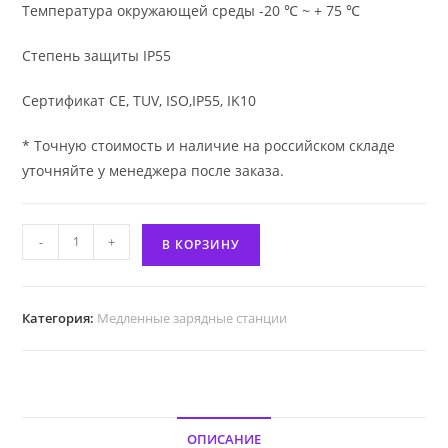
Температура окружающей среды -20 ℃ ~ + 75 ℃
Степень защиты IP55
Сертификат CE, TUV, ISO,IP55, IK10
* Точную стоимость и наличие на российском складе
уточняйте у менеджера после заказа.
Количество
-
+
В КОРЗИНУ
товара
Зарядная
станция
Категория:
Медленные зарядные станции
для
электромобилей
CDZ-
E
22
ОПИСАНИЕ