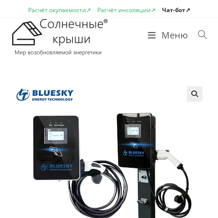
Перейти
Расчёт окупаемости↗
Расчёт инсоляции↗
Чат-бот↗
к
содержимому
Меню