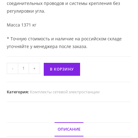
соединительных проводов и системы крепления без
регулировки угла.
Масса 1371 кг
* Точную стоимость и наличие на российском складе
уточняйте у менеджера после заказа.
Количество
-
+
В КОРЗИНУ
товара
Комплект
сетевой
Категория:
Комплекты сетевой электростанции
СЭС
20
кВт
ОПИСАНИЕ