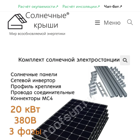
Перейти
Расчёт окупаемости↗
Расчёт инсоляции↗
Чат-бот↗
к
содержимому
Меню