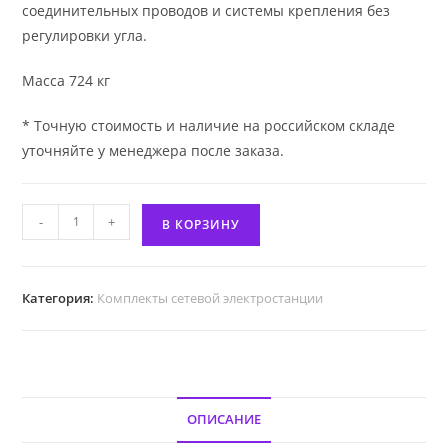
соединительных проводов и системы крепления без
регулировки угла.
Масса 724 кг
* Точную стоимость и наличие на российском складе
уточняйте у менеджера после заказа.
Количество
-
+
В КОРЗИНУ
товара
Комплект
сетевой
Категория:
Комплекты сетевой электростанции
СЭС
10
кВт
ОПИСАНИЕ