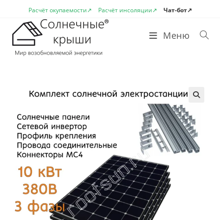
Перейти
Расчёт окупаемости↗
Расчёт инсоляции↗
Чат-бот↗
к
содержимому
Меню