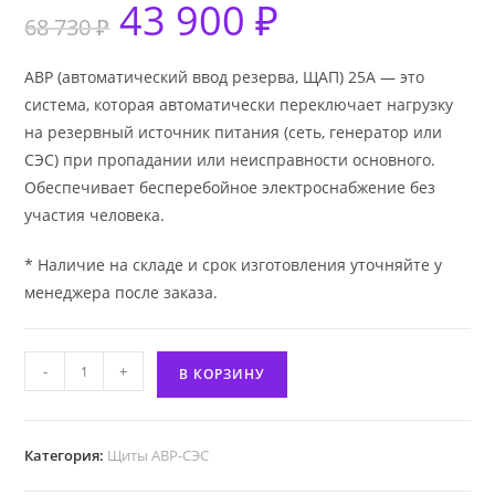
43 900
₽
Первоначальная
Текущая
68 730
₽
цена
цена:
составляла
43
68
900 ₽.
730 ₽.
АВР (автоматический ввод резерва, ЩАП) 25А — это
система, которая автоматически переключает нагрузку
на резервный источник питания (сеть, генератор или
СЭС) при пропадании или неисправности основного.
Обеспечивает бесперебойное электроснабжение без
участия человека.
* Наличие на складе и срок изготовления уточняйте у
менеджера после заказа.
Количество
-
+
В КОРЗИНУ
товара
Щит
АВР-
Категория:
Щиты АВР-СЭС
СЭС