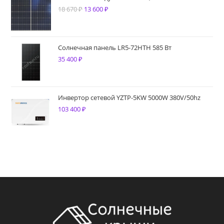
18 670
₽
Первоначальная
13 600
₽
Текущая
цена
цена:
составляла
13
18
600 ₽.
Солнечная панель LR5-72HTH 585 Вт
35 400
₽
670 ₽.
Инвертор сетевой YZTP-5KW 5000W 380V/50hz
103 400
₽