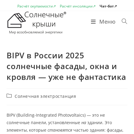
Перейти
Расчёт окупаемости↗
Расчёт инсоляции↗
Чат-бот↗
к
содержимому
Меню
BIPV в России 2025
солнечные фасады, окна и
кровля — уже не фантастика
Рубрика
Солнечная электростанция
записи:
BIPV (Building-Integrated Photovoltaics) — это не
солнечные панели, установленные
на
здании. Это
элементы, которые
становятся
частью здания: фасады,