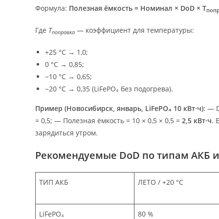
Формула:
Полезная ёмкость = Номинал × DoD × T
поп
Где
T
— коэффициент для температуры:
поправка
+25 °C → 1,0;
0 °C → 0,85;
−10 °C → 0,65;
−20 °C → 0,35 (LiFePO₄ без подогрева).
Пример (Новосибирск, январь, LiFePO₄ 10 кВт·ч):
— D
= 0,5; — Полезная ёмкость = 10 × 0,5 × 0,5 =
2,5 кВт·ч
. 
зарядиться утром.
Рекомендуемые DoD по типам АКБ и
ТИП АКБ
ЛЕТО / +20 °C
LiFePO₄
80 %