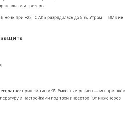
р не включит резерв.
 В ночь при −22 °C АКБ разрядилась до 5 %. Утром — BMS не
а защита
ы;
бесплатно:
пришли тип АКБ, ёмкость и регион — мы пришлём
мпературу и настройками под твой инвертор. От инженеров