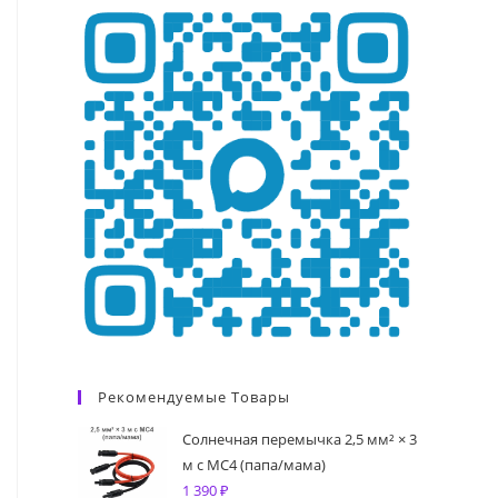
Рекомендуемые Товары
Солнечная перемычка 2,5 мм² × 3
м с MC4 (папа/мама)
1 390
₽