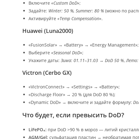
Включите
«Custom DoD»
;
Задайте:
Winter: 50 %, Summer: 80 %
(можно по расп
Активируйте
«Temp Compensation»
.
Huawei (Luna2000)
«FusionSolar» → «Battery» → «Energy Management»;
Выберите
«Seasonal DoD»
;
Укажите даты:
Зима: 01.11–31.03 → DoD 50 %
,
Лето:
Victron (Cerbo GX)
«VictronConnect» → «Settings» → «Battery»;
«Discharge Floor» → 20 % (для DoD 80 %);
«Dynamic DoD» → включите и задайте формулу:
DoD
Что будет, если превысить DoD?
LiFePO₄:
при DoD >90 % в мороз — литий кристалл
AGM/Gel:
сульфатация пластин → необратимая поте