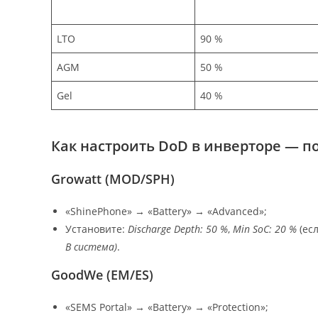
LTO
90 %
AGM
50 %
Gel
40 %
Как настроить DoD в инверторе — п
Growatt (MOD/SPH)
«ShinePhone» → «Battery» → «Advanced»;
Установите:
Discharge Depth: 50 %
,
Min SoC: 20 %
(есл
В система)
.
GoodWe (EM/ES)
«SEMS Portal» → «Battery» → «Protection»;