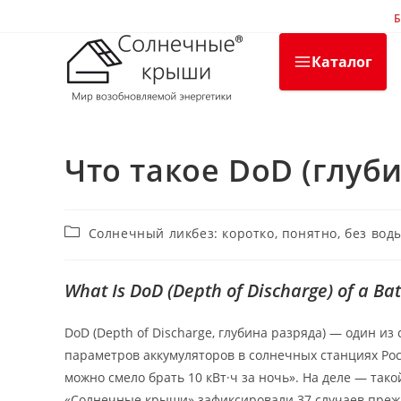
Перейти
Б
к
содержимому
Каталог
Что такое DoD (глуб
Рубрика
Солнечный ликбез: коротко, понятно, без вод
записи:
What Is DoD (Depth of Discharge) of a Bat
DoD (Depth of Discharge, глубина разряда) — один и
параметров аккумуляторов в солнечных станциях Рос
можно смело брать 10 кВт·ч за ночь». На деле — тако
«Солнечные крыши» зафиксировали 37 случаев прежд