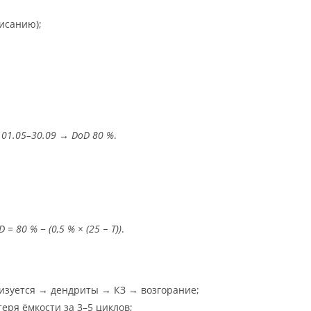
исанию);
 01.05–30.09 → DoD 80 %
.
 = 80 % − (0,5 % × (25 − T))
.
изуется → дендриты → КЗ → возгорание;
ря ёмкости за 3–5 циклов;