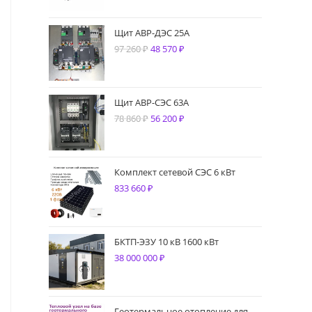
Щит АВР-ДЭС 25А
97 260
₽
Первоначальная
48 570
₽
Текущая
цена
цена:
составляла
48
97
570 ₽.
Щит АВР-СЭС 63А
78 860
₽
260 ₽.
Первоначальная
56 200
₽
Текущая
цена
цена:
составляла
56
78
200 ₽.
Комплект сетевой СЭС 6 кВт
833 660
₽
860 ₽.
БКТП-ЭЗУ 10 кВ 1600 кВт
38 000 000
₽
Геотермальное отопление для