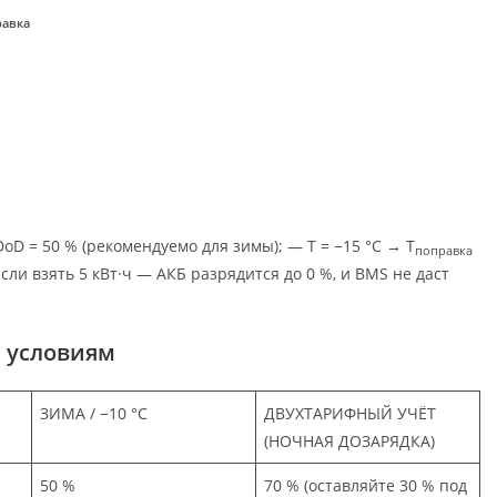
равка
oD = 50 % (рекомендуемо для зимы); — T = −15 °C → T
поправка
Если взять 5 кВт·ч — АКБ разрядится до 0 %, и BMS не даст
 условиям
ЗИМА / −10 °C
ДВУХТАРИФНЫЙ УЧЁТ
(НОЧНАЯ ДОЗАРЯДКА)
50 %
70 % (оставляйте 30 % под