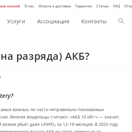
аза знаний
О нас
Оплата и доставка
Гарантия
Статьи
FAQ
Отз
Услуги
Ассоциация
Контакты
Перек
поиск
ина разряда) АКБ?
по
ы
веб-
tery?
сайту
з самых важных, но часто неправильно понимаемых
сии. Многие владельцы считают: «АКБ 10 кВт·ч — значит,
й режим убьёт даже LiFePO₄ за 12–18 месяцев. В 2025 году
евременного выхода АКБ из строя именно из-за