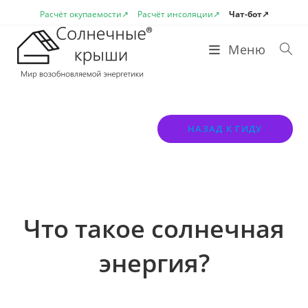
Перейти
Расчёт окупаемости↗
Расчёт инсоляции↗
Чат-бот↗
к
содержимому
Меню
НАЗАД К ГИДУ
Что такое солнечная
энергия?