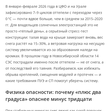
В январе–феврале 2026 года в ЦФО и на Урале
зафиксировано 7–9 циклов оттепели с переходом через
0 °C — почти вдвое больше, чем в среднем за 2015–2020
гг. Для владельцев солнечных электростанций это не
просто «тёплый день», а серьёзный стресс-тест
конструкции: талая вода на крыше замерзает вновь, вес
снега растёт на 15–30%, а ветровая нагрузка на несущую
систему увеличивается из-за образования наледи на
кромках. В прошлом году в Новосибирской области 14
СЭС пострадали именно после оттепели — не от снега, а
от последствий его таяния. Разбираемся, как избежать
обрыва креплений, смещения модулей и протечек — и
какие требования ПУЭ и СП помогут уберечь систему.
Физика опасности: почему «плюс два
градуса» опаснее минус тридцати
При стабильных минусах снег лежит как сухой порошок