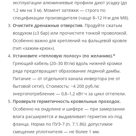
эксплуатации алюминиевые профили дают усадку (до
1,2 мм на 3 м). Момент затяжки — строго по
спецификации производителя (чаще 8–12 Н·м для M8).
Очистите дренажные отверстия.
Продуйте сжатым
воздухом (≤3 бар) или прочистите тонкой проволокой.
Особенно важно для креплений на фальцевой кровле
(тип «зажим-крюк»).
Установите «тепловую полосу» (по желанию).*
Греющий кабель (20–30 Вт/м) вдоль нижней кромки
ряда предотвращает образование ледяной дамбы.
Питание — от отдельного канала инвертора (не от
бытовой сети!). Стоимость: ~4 200 руб./м;
энергопотребление — 0,8–1,2 кВт·ч за цикл оттепели.
Проверьте герметичность кровельных проходок.
Особенно на ондулине и шифере — при замерзании
влага расширяется и выдавливает герметик из-под
фланца. Норма по ПУЭ-7 (п. 7.1.86): допустимое
смещение уплотнителя — не более 1 мм.