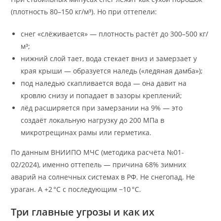
(плотность 80–150 кг/м³). Но при оттепели:
снег «слёживается» — плотность растёт до 300–500 кг/
м³;
нижний слой тает, вода стекает вниз и замерзает у
края крыши — образуется наледь («ледяная дамба»);
под наледью скапливается вода — она давит на
кровлю снизу и попадает в зазоры креплений;
лёд расширяется при замерзании на 9% — это
создаёт локальную нагрузку до 200 МПа в
микротрещинах рамы или герметика.
По данным ВНИИПО МЧС (методика расчёта №01-
02/2024), именно оттепель — причина 68% зимних
аварий на солнечных системах в РФ. Не снегопад. Не
ураган. А +2 °C с последующим −10 °C.
Три главные угрозы и как их