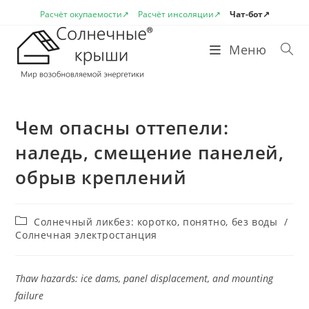
Перейти
Расчёт окупаемости↗
Расчёт инсоляции↗
Чат-бот↗
к
содержимому
Меню
Чем опасны оттепели:
наледь, смещение панелей,
обрыв креплений
Рубрика
Солнечный ликбез: коротко, понятно, без воды
/
записи:
Солнечная электростанция
Thaw hazards: ice dams, panel displacement, and mounting
failure