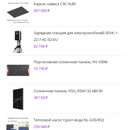
Каркас навеса СЭС 5кВт
457 000
₽
Зарядная станция для электромобилей SEVK-1-
22-7-AC-02-EU
82 736
₽
Портативная солнечная панель YH-100W
16 730
₽
Солнечная панель HSA_RSM132 680 Вт
38 150
₽
Тепловой насос грунт-вода NL-G3S/R32
256 840
₽