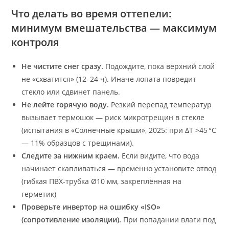
Что делать во время оттепели:
минимум вмешательства — максимум
контроля
Не чистите снег сразу.
Подождите, пока верхний слой
не «схватится» (12–24 ч). Иначе лопата повредит
стекло или сдвинет панель.
Не лейте горячую воду.
Резкий перепад температур
вызывает термошок — риск микротрещин в стекле
(испытания в «Солнечные крыши», 2025: при ΔT >45 °C
— 11% образцов с трещинами).
Следите за нижним краем.
Если видите, что вода
начинает скапливаться — временно установите отвод
(гибкая ПВХ-трубка Ø10 мм, закреплённая на
герметик)
Проверьте инвертор на ошибку «ISO»
(сопротивление изоляции).
При попадании влаги под