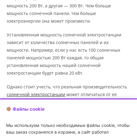
мощность 200 Вт, а другая — 300 Вт. Чем больше
мощность солнечной панели, тем больше
электроэнергии она может произвести.
Установленная мощность солнечной электростанции
зависит от количества солнечных панелей и их
мощности. Например, если у нас есть 100 солнечных
панелей мощностью 200 Вт каждая, то общая
установленная мощность нашей солнечной
электростанции будет равна 20 кВт.
Однако стоит учесть, что реальная производительность
солнечной электростанции
может отличаться от ее
установленной мощности. Это связано с различными
Файлы cookie
факторами, такими как погода (солнечное излучение),
загрязнение панелей, угол наклона панелей и другие.
Мы используем только необходимые файлы cookie, чтобы
Тем не менее, установленная мощность является
ваш заказ сохранялся в корзине, а сайт работал