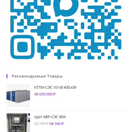
Рекомендуемые Товары
КТПИ-СЭС 10 кВ 400 кВт
48 000 000
₽
Щит АВР-СЭС 80А
94 780
₽
Первоначальная
68 340
₽
Текущая
цена
цена: