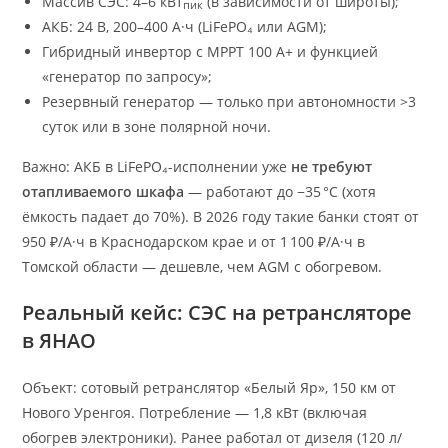
Массив СЭС: 4–6 кВт
(в зависимости от широты);
пик
АКБ: 24 В, 200–400 А·ч (LiFePO₄ или AGM);
Гибридный инвертор с MPPT 100 А+ и функцией
«генератор по запросу»;
Резервный генератор — только при автономности >3
суток или в зоне полярной ночи.
Важно: АКБ в LiFePO₄-исполнении уже
не требуют
отапливаемого шкафа
— работают до −35 °C (хотя
ёмкость падает до 70%). В 2026 году такие банки стоят от
950 ₽/А·ч в Краснодарском крае и от 1 100 ₽/А·ч в
Томской области — дешевле, чем AGM с обогревом.
Реальный кейс: СЭС на ретрансляторе
в ЯНАО
Объект: сотовый ретранслятор «Белый Яр», 150 км от
Нового Уренгоя. Потребление — 1,8 кВт (включая
обогрев электроники). Ранее работал от дизеля (120 л/