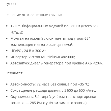
сутки).
Решение от «Солнечные крыши»:
12 шт. бифациальных модулей по 580 Вт (итого 6,96
кВт
);
пик
Монтаж на южный склон мачты под углом 65° —
компенсация низкого солнца зимой;
LiFePO₄ 24 В × 300 А·ч;
Инвертор Victron MultiPlus-II 48/5000;
Автозапуск дизель-генератора при уровне АКБ <20%.
Результат:
Автономность: 72 часа без солнца при −35 °C;
Сокращение расхода дизеля: с 3 600 до 600 л/мес;
Окупаемость: 3,4 года (с учётом транспортировки
топлива — 285 ₽/л с учётом зимнего завоза).