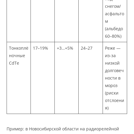
снегом/
асфальто
м
(альбедо
60–80%)
Тонкоплё
17–19%
+3…+5%
24–27
Реже —
ночные
из-за
CdTe
низкой
долговеч
ности в
мороз
(риски
отслоени
я)
Пример: в Новосибирской области на радиорелейной