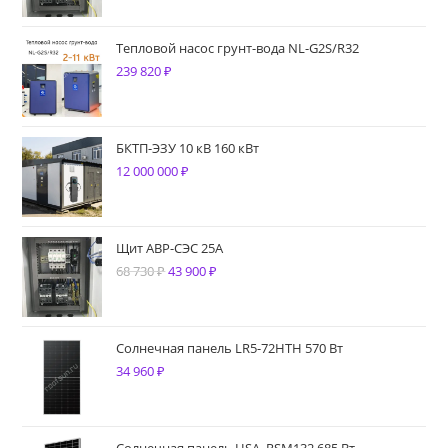
составляла
68
94
340 ₽.
Тепловой насос грунт-вода NL-G2S/R32
239 820
₽
780 ₽.
БКТП-ЭЗУ 10 кВ 160 кВт
12 000 000
₽
Щит АВР-СЭС 25А
68 730
₽
Первоначальная
43 900
₽
Текущая
цена
цена:
составляла
43
68
900 ₽.
Солнечная панель LR5-72HTH 570 Вт
34 960
₽
730 ₽.
Солнечная панель HSA_RSM132 685 Вт