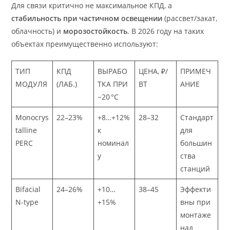
Для связи критично не максимальное КПД, а
стабильность при частичном освещении
(рассвет/закат,
облачность) и
морозостойкость
. В 2026 году на таких
объектах преимущественно используют:
ТИП
КПД
ВЫРАБО
ЦЕНА, ₽/
ПРИМЕЧ
МОДУЛЯ
(ЛАБ.)
ТКА ПРИ
ВТ
АНИЕ
−20 °C
Monocrys
22–23%
+8…+12%
28–32
Стандарт
talline
к
для
PERC
номинал
большин
у
ства
станций
Bifacial
24–26%
+10…
38–45
Эффекти
N-type
+15%
вны при
монтаже
над