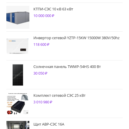
составляла
53
74
200 ₽.
КТПИ-СЭС 10 кВ 63 кВт
10 000 000
860 ₽.
₽
Инвертор сетевой YZTP-15KW 15000W 380V/50hz
118 600
₽
Солнечная панель TWMP-54HS 400 Вт
30 050
₽
Комплект сетевой СЭС 25 кВт
3 010 980
₽
Щит АВР-СЭС 16А