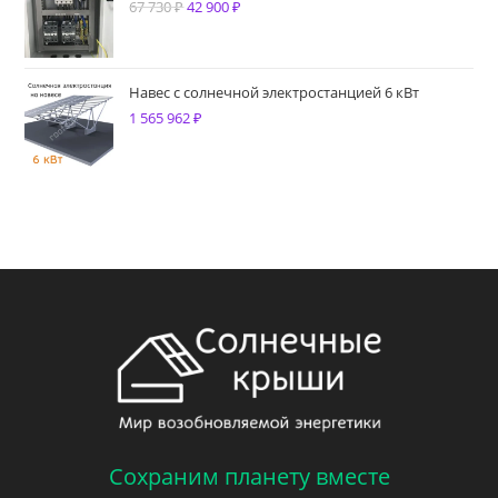
67 730
₽
Первоначальная
42 900
₽
Текущая
цена
цена:
составляла
42
67
900 ₽.
Навес с солнечной электростанцией 6 кВт
1 565 962
730 ₽.
₽
Сохраним планету вместе