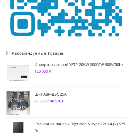
Рекомендуемые Товары
Инвертор сетевой YZTP-20KW 20000W 380V/50hz
120 000
₽
Щит АВР-ДЭС 25А
97 260
₽
Первоначальная
48 570
₽
Текущая
цена
цена:
составляла
48
97
570 ₽.
Солнечная панель Tiger Neo N-type 72HL4-(V) 575
Вт
260 ₽.