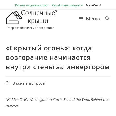
Перейти
Расчёт окупаемости↗
Расчёт инсоляции↗
Чат-бот↗
к
содержимому
Меню
«Скрытый огонь»: когда
возгорание начинается
внутри стены за инвертором
Рубрика
Важные вопросы
записи:
“Hidden Fire”: When Ignition Starts Behind the Wall, Behind the
Inverter