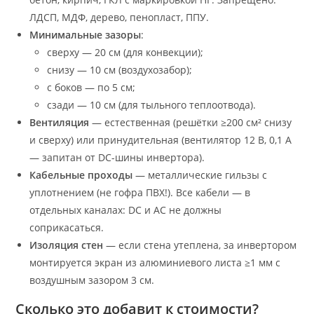
ЛДСП, МДФ, дерево, пенопласт, ППУ.
Минимальные зазоры
:
сверху — 20 см (для конвекции);
снизу — 10 см (воздухозабор);
с боков — по 5 см;
сзади — 10 см (для тыльного теплоотвода).
Вентиляция
— естественная (решётки ≥200 см² снизу
и сверху) или принудительная (вентилятор 12 В, 0,1 А
— запитан от DC-шины инвертора).
Кабельные проходы
— металлические гильзы с
уплотнением (не гофра ПВХ!). Все кабели — в
отдельных каналах: DC и AC не должны
соприкасаться.
Изоляция стен
— если стена утеплена, за инвертором
монтируется экран из алюминиевого листа ≥1 мм с
воздушным зазором 3 см.
Сколько это добавит к стоимости?