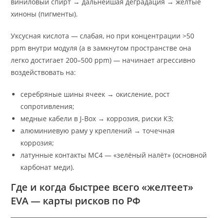
виниловый спирт → дальнейшая деградация → жёлтые
хиноны (пигменты).
Уксусная кислота — слабая, но при концентрации >50
ppm внутри модуля (а в замкнутом пространстве она
легко достигает 200–500 ppm) — начинает агрессивно
воздействовать на:
серебряные шины ячеек → окисление, рост
сопротивления;
медные кабели в J-Box → коррозия, риски КЗ;
алюминиевую раму у креплений → точечная
коррозия;
латунные контакты MC4 — «зелёный налёт» (основной
карбонат меди).
Где и когда быстрее всего «желтеет»
EVA — карты рисков по РФ