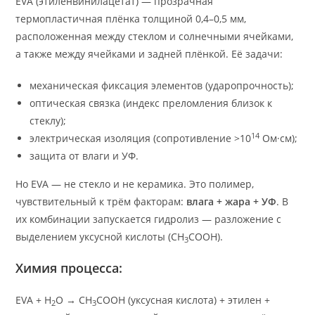
EVA (этиленвинилацетат) — прозрачная
термопластичная плёнка толщиной 0,4–0,5 мм,
расположенная между стеклом и солнечными ячейками,
а также между ячейками и задней плёнкой. Её задачи:
механическая фиксация элементов (ударопрочность);
оптическая связка (индекс преломления близок к
стеклу);
14
электрическая изоляция (сопротивление >10
Ом·см);
защита от влаги и УФ.
Но EVA — не стекло и не керамика. Это полимер,
чувствительный к трём факторам:
влага + жара + УФ
. В
их комбинации запускается гидролиз — разложение с
выделением уксусной кислоты (CH
COOH).
3
Химия процесса:
EVA + H
O → CH
COOH (уксусная кислота) + этилен +
2
3