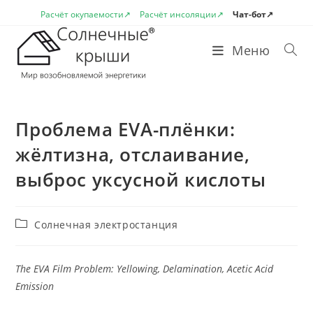
Перейти
Расчёт окупаемости↗
Расчёт инсоляции↗
Чат-бот↗
к
содержимому
Меню
Проблема EVA-плёнки:
жёлтизна, отслаивание,
выброс уксусной кислоты
Рубрика
Солнечная электростанция
записи:
The EVA Film Problem: Yellowing, Delamination, Acetic Acid
Emission