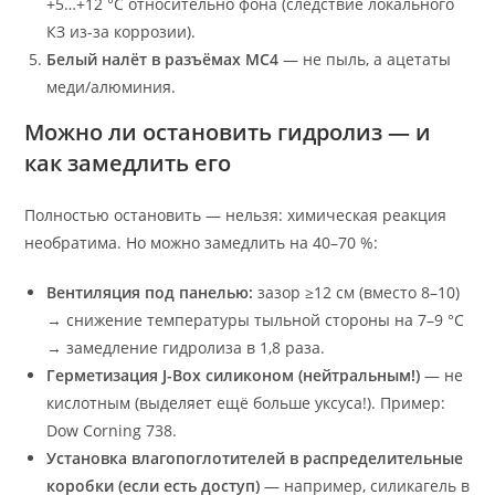
+5…+12 °C относительно фона (следствие локального
КЗ из-за коррозии).
Белый налёт в разъёмах MC4
— не пыль, а ацетаты
меди/алюминия.
Можно ли остановить гидролиз — и
как замедлить его
Полностью остановить — нельзя: химическая реакция
необратима. Но можно замедлить на 40–70 %:
Вентиляция под панелью:
зазор ≥12 см (вместо 8–10)
→ снижение температуры тыльной стороны на 7–9 °C
→ замедление гидролиза в 1,8 раза.
Герметизация J-Box силиконом (нейтральным!)
— не
кислотным (выделяет ещё больше уксуса!). Пример:
Dow Corning 738.
Установка влагопоглотителей в распределительные
коробки (если есть доступ)
— например, силикагель в