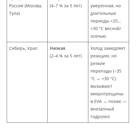
Россия (Москва,
(4–7 % за 5 лет)
умеренная, но
Тула)
длительные
периоды +25…
+30 °C весной/
осенью
Сибирь, Урал
Низкая
Холод замедляет
(2–4 % за 5 лет)
реакцию, но
резкие
перепады (−35
°C → +30 °C)
вызывают
микротрещины
в EVA → позже —
внезапный
гидролиз