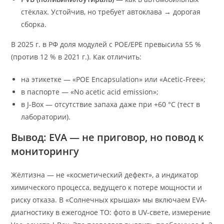
стёклах. Устойчив, но требует автоклава → дорогая
сборка.
В 2025 г. в РФ доля модулей с POE/EPE превысила 55 %
(против 12 % в 2021 г.). Как отличить:
на этикетке — «POE Encapsulation» или «Acetic-Free»;
в паспорте — «No acetic acid emission»;
в J-Box — отсутствие запаха даже при +60 °C (тест в
лаборатории).
Вывод: EVA — не приговор, но повод к
мониторингу
Жёлтизна — не «косметический дефект», а индикатор
химического процесса, ведущего к потере мощности и
риску отказа. В «Солнечных крышах» мы включаем EVA-
диагностику в ежегодное ТО: фото в UV-свете, измерение