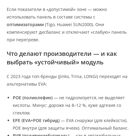
Если показатели в «допустимой» зоне — можно
использовать панель в составе системы с
оптимизаторами
(Tigo, Huawei SUN2000). Они
компенсируют дисбаланс и отключают «слабую» панель
при перегреве.
Что делают производители — и как
выбрать «устойчивый» модуль
С 2023 года топ-бренды (Jinko, Trina, LONGi) переходят на
альтернативы EVA:
POE (полиолефин)
— не гидролизуется, не выделяет
кислоты. Минус: дороже на 8–12 %, хуже адгезия со
стеклом.
EPE (EVA+POE гибрид)
— EVA снаружи (для клейкости),
POE внутри (для защиты ячеек). Оптимальный баланс.
PVB (поливинилбутираль)
— как в автомобильных