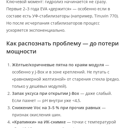
Ключевой момент: гидролиз начинается не сразу.
Первые 2–3 года EVA «держится» — особенно если в
составе есть УФ-стабилизаторы (например, Tinuvin 770).
Но после исчерпания стабилизаторов процесс
ускоряется экспоненциально.
Как распознать проблему — до потери
мощности
Жёлтые/коричневые пятна по краям модуля
—
особенно у J-Box и в зоне креплений. Не путать с
«равномерной желтизной» от старения стекла (редко,
только у дешёвых модулей).
Запах уксуса при открытии J-Box
— даже слабый.
Если пахнет — pH внутри уже <4,5.
Снижение Voc на 3–5 % при прочих равных
—
признак окисления шин.
«Крапинки» на ИК-снимке
— точки с температурой