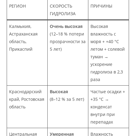
РЕГИОН
СКОРОСТЬ
ПРИЧИНЫ
ГИДРОЛИЗА
Калмыкия,
Очень высокая
Высокая
Астраханская
(12–18 % потери
влажность с
область,
прозрачности за
моря + +40 °C
Прикаспий
5 лет)
летом + солевой
туман →
ускорение
гидролиза в 2,3
раза
Краснодарский
Высокая
Частые осадки +
край, Ростовская
(8–12 % за 5 лет)
+35 °C →
область
конденсат
внутри при
перепадах
Центральная
Умеренная
Влажность