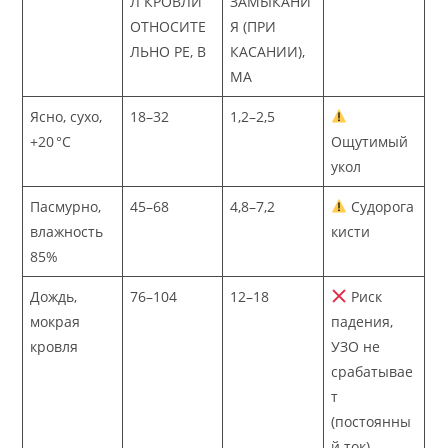
Л КРОВЛИ
ЗАМЫКАНИ
ОТНОСИТЕ
Я (ПРИ
ЛЬНО PE, В
КАСАНИИ),
МА
Ясно, сухо,
18–32
1,2–2,5
+20 °C
Ощутимый
укол
Пасмурно,
45–68
4,8–7,2
Судорога
влажность
кисти
85%
Дождь,
76–104
12–18
Риск
мокрая
падения,
кровля
УЗО не
срабатывае
т
(постоянны
й ток)