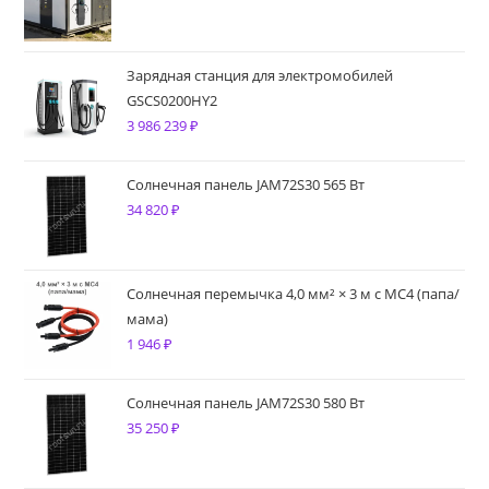
Зарядная станция для электромобилей
GSCS0200HY2
3 986 239
₽
Солнечная панель JAM72S30 565 Вт
34 820
₽
Солнечная перемычка 4,0 мм² × 3 м с MC4 (папа/
мама)
1 946
₽
Солнечная панель JAM72S30 580 Вт
35 250
₽