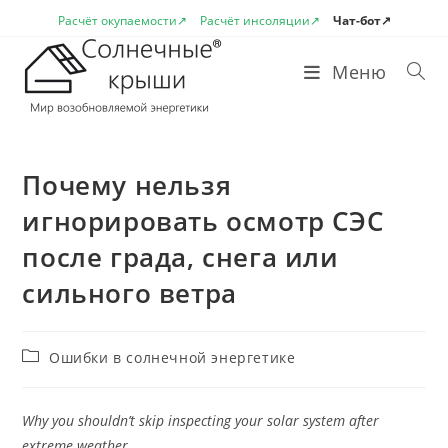
Перейти
Расчёт окупаемости↗
Расчёт инсоляции↗
Чат-бот↗
к
содержимому
Меню
Почему нельзя
игнорировать осмотр СЭС
после града, снега или
сильного ветра
Рубрика
Ошибки в солнечной энергетике
записи:
Why you shouldn’t skip inspecting your solar system after
extreme weather