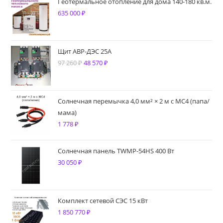
Геотермальное отопление для дома 140-180 кв.м.
635 000
₽
Щит АВР-ДЭС 25А
97 260
₽
Первоначальная
48 570
₽
Текущая
цена
цена:
составляла
48
97
570 ₽.
Солнечная перемычка 4,0 мм² × 2 м с MC4 (папа/
мама)
260 ₽.
1 778
₽
Солнечная панель TWMP-54HS 400 Вт
30 050
₽
Комплект сетевой СЭС 15 кВт
1 850 770
₽