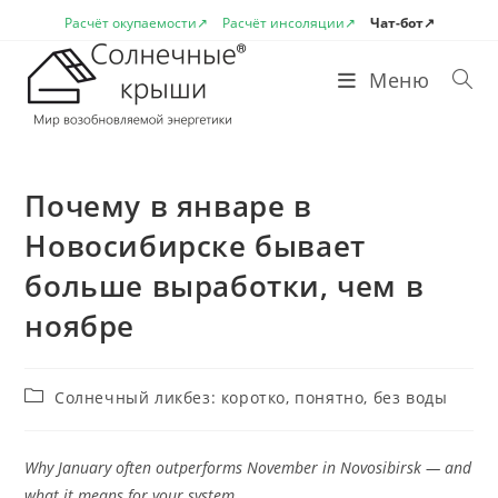
Перейти
Расчёт окупаемости↗
Расчёт инсоляции↗
Чат-бот↗
к
содержимому
Меню
Почему в январе в
Новосибирске бывает
больше выработки, чем в
ноябре
Рубрика
Солнечный ликбез: коротко, понятно, без воды
записи:
Why January often outperforms November in Novosibirsk — and
what it means for your system