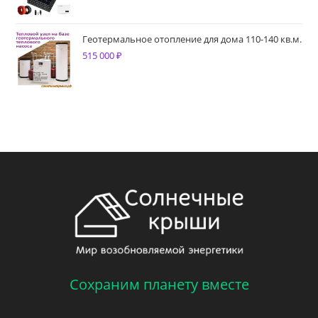
Геотермальное отопление для дома 110-140 кв.м.
515 000
₽
Сохраним планету вместе