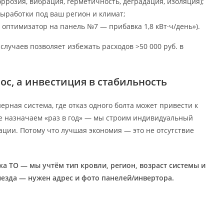
оррозия, вибрация, герметичность, деградация, изоляция);
работки под ваш регион и климат;
оптимизатор на панель №7 — прибавка 1,8 кВт·ч/день»).
 % случаев позволяет избежать расходов >50 000 руб. в
ос, а инвестиция в стабильность
рная система, где отказ одного болта может привести к
е назначаем «раз в год» — мы строим индивидуальный
ации. Потому что лучшая экономия — это не отсутствие
а ТО — мы учтём тип кровли, регион, возраст системы и
ыезда — нужен адрес и фото панелей/инвертора.