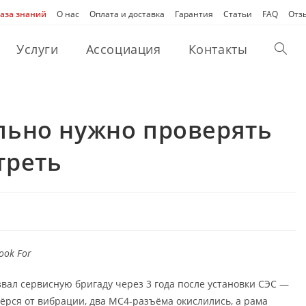
аза знаний
О нас
Оплата и доставка
Гарантия
Статьи
FAQ
Отз
Услуги
Ассоциация
Контакты
Перек
поиск
ельно нужно проверять
по
треть
веб-
сайту
ook For
звал сервисную бригаду через 3 года после установки СЭС —
етёрся от вибрации, два MC4-разъёма окислились, а рама