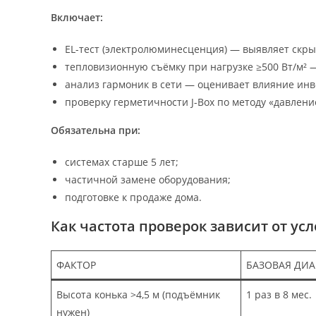
Включает:
EL-тест (электролюминесценция) — выявляет ск
тепловизионную съёмку при нагрузке ≥500 Вт/м² —
анализ гармоник в сети — оценивает влияние инв
проверку герметичности J-Box по методу «давление-
Обязательна при:
системах старше 5 лет;
частичной замене оборудования;
подготовке к продаже дома.
Как частота проверок зависит от ус
ФАКТОР
БАЗОВАЯ ДИ
Высота конька >4,5 м (подъёмник
1 раз в 8 мес.
нужен)