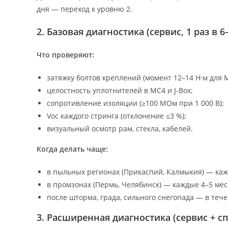
дня — переход к уровню 2.
2. Базовая диагностика (сервис, 1 раз в 6
Что проверяют:
затяжку болтов креплений (момент 12–14 Н·м для M
целостность уплотнителей в MC4 и J-Box;
сопротивление изоляции (≥100 МОм при 1 000 В);
Voc каждого стринга (отклонение ≤3 %);
визуальный осмотр рам, стекла, кабелей.
Когда делать чаще:
в пыльных регионах (Прикаспий, Калмыкия) — каж
в промзонах (Пермь, Челябинск) — каждые 4–5 мес.
после шторма, града, сильного снегопада — в тече
3. Расширенная диагностика (сервис + сп