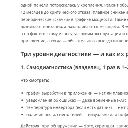
одной панели потрескалась у крепления. Ремонт обош
12 месяцев до критического отказа: плавное снижение
периодические «скачки» в графике мощности. Такие
возникают внезапно, а накапливаются месяцами. В «
а по фактическому износу, условиям эксплуатации и в
приложение, а когда — обязательного выезда инжене
Три уровня диагностики — и как их
1. Самодиагностика (владелец, 1 раз в 1–
Что смотреть:
график выработки в приложении — нет ли плавног
уведомления об ошибках — даже временные («Arc Fau
температура инвертора (если есть датчик) — не п
наличие пыли, снега, теней — визуально или по ф
Действия:
при обнаружении — фото, скриншот, запись