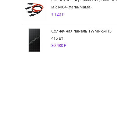
м с MC4 (папа/мама)
1 120
₽
Солнечная панель TWMP-54HS
415 Вт
30 480
₽