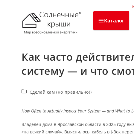
Перейти
Б
к
содержимому
Каталог
Как часто действит
систему — и что смо
Рубрика
Сделай сам (но правильно!)
записи:
How Often to Actually Inspect Your System — and What to L
Владелец дома в Ярославской области в 2025 году вы
«на всякий случай». Выяснилось: кабель в J-Box пер