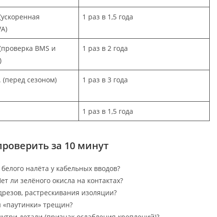
 (ускоренная
1 раз в 1,5 года
A)
. (проверка BMS и
1 раз в 2 года
)
. (перед сезоном)
1 раз в 3 года
1 раз в 1,5 года
проверить за 10 минут
белого налёта у кабельных вводов?
т ли зелёного окисла на контактах?
дрезов, растрескивания изоляции?
 «паутинки» трещин?
нутри детали (признак ослабления креплений)?