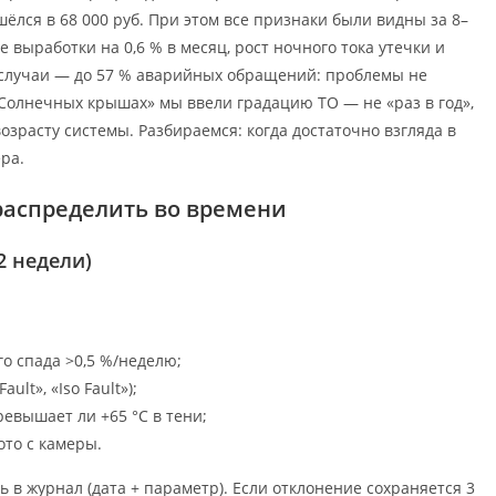
ёлся в 68 000 руб. При этом все признаки были видны за 8–
 выработки на 0,6 % в месяц, рост ночного тока утечки и
 случаи — до 57 % аварийных обращений: проблемы не
Солнечных крышах» мы ввели градацию ТО — не «раз в год»,
озрасту системы. Разбираемся: когда достаточно взгляда в
ра.
 распределить во времени
2 недели)
о спада >0,5 %/неделю;
lt», «Iso Fault»);
ревышает ли +65 °C в тени;
ото с камеры.
 в журнал (дата + параметр). Если отклонение сохраняется 3