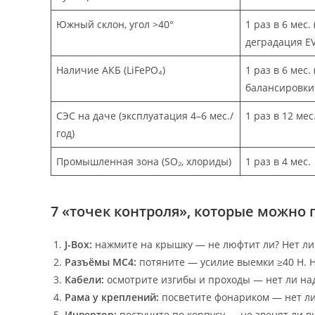
Южный склон, угол >40°
1 раз в 6 мес.
деградация EV
Наличие АКБ (LiFePO₄)
1 раз в 6 мес
балансировки
СЭС на даче (эксплуатация 4–6 мес./
1 раз в 12 мес
год)
Промышленная зона (SO₂, хлориды)
1 раз в 4 мес.
7 «точек контроля», которые можно 
J-Box:
нажмите на крышку — не люфтит ли? Нет ли 
Разъёмы MC4:
потяните — усилие выемки ≥40 Н. Не
Кабели:
осмотрите изгибы и проходы — нет ли на
Рама у креплений:
посветите фонариком — нет ли
Инвертор:
постучите по корпусу — не звенят ли в