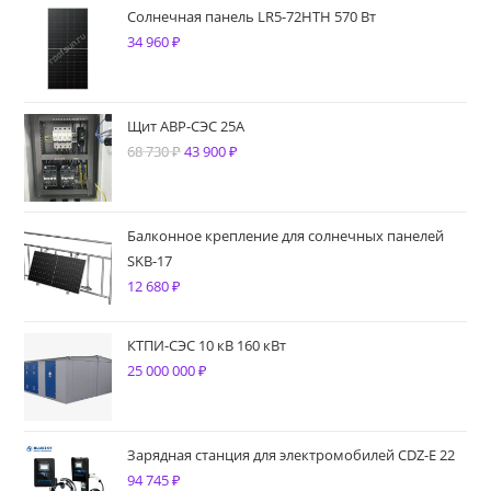
Солнечная панель LR5-72HTH 570 Вт
34 960
₽
Щит АВР-СЭС 25А
68 730
₽
Первоначальная
43 900
₽
Текущая
цена
цена:
составляла
43
68
900 ₽.
Балконное крепление для солнечных панелей
SKB-17
730 ₽.
12 680
₽
КТПИ-СЭС 10 кВ 160 кВт
25 000 000
₽
Зарядная станция для электромобилей CDZ-E 22
94 745
₽