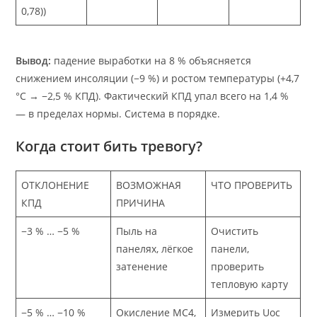
0,78))
Вывод:
падение выработки на 8 % объясняется
снижением инсоляции (−9 %) и ростом температуры (+4,7
°C → −2,5 % КПД). Фактический КПД упал всего на 1,4 %
— в пределах нормы. Система в порядке.
Когда стоит бить тревогу?
ОТКЛОНЕНИЕ
ВОЗМОЖНАЯ
ЧТО ПРОВЕРИТЬ
КПД
ПРИЧИНА
−3 % … −5 %
Пыль на
Очистить
панелях, лёгкое
панели,
затенение
проверить
тепловую карту
−5 % … −10 %
Окисление MC4,
Измерить Uoc