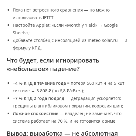
Пока нет встроенного сравнения — но можно
использовать
IFTTT
:
Настройте Applet: «Если «Monthly Yield» → Google
Sheets»;
Добавьте столбец с инсоляцией из meteo-solar.ru — и
формулу КПД.
Что будет, если игнорировать
«небольшое» падение?
−4 % КПД в течение года
= потеря 560 кВт·ч на 5 кВт
системе → 3 808 ₽ (по 6,8 ₽/кВт·ч);
−7 % КПД 2 года подряд
— деградация ускоряется:
трещины в антибликовом покрытии, коррозия шин;
Ложное спокойствие
— владелец не замечает, что
система работает на 70 %, и не готовится к зиме.
Вывод: выработка — не абсолютная