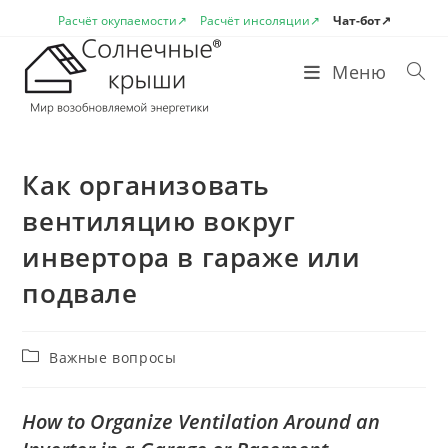
Перейти
Расчёт окупаемости↗
Расчёт инсоляции↗
Чат-бот↗
к
содержимому
Меню
Как организовать
вентиляцию вокруг
инвертора в гараже или
подвале
Рубрика
Важные вопросы
записи:
How to Organize Ventilation Around an