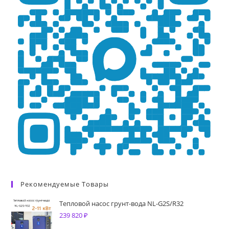
Рекомендуемые Товары
Тепловой насос грунт-вода NL-G2S/R32
239 820
₽