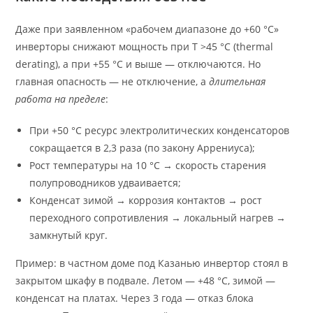
Даже при заявленном «рабочем диапазоне до +60 °C»
инверторы снижают мощность при T >45 °C (thermal
derating), а при +55 °C и выше — отключаются. Но
главная опасность — не отключение, а
длительная
работа на пределе
:
При +50 °C ресурс электролитических конденсаторов
сокращается в 2,3 раза (по закону Аррениуса);
Рост температуры на 10 °C → скорость старения
полупроводников удваивается;
Конденсат зимой → коррозия контактов → рост
переходного сопротивления → локальный нагрев →
замкнутый круг.
Пример: в частном доме под Казанью инвертор стоял в
закрытом шкафу в подвале. Летом — +48 °C, зимой —
конденсат на платах. Через 3 года — отказ блока