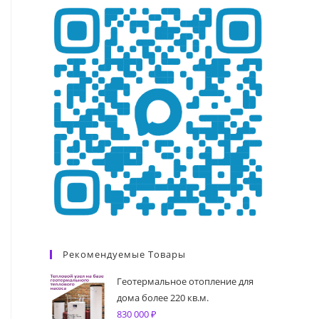
Рекомендуемые Товары
Геотермальное отопление для
дома более 220 кв.м.
830 000
₽