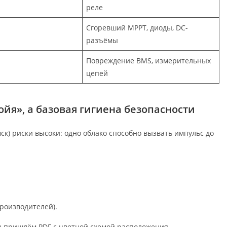
реле
Сгоревший MPPT, диоды, DC-
разъёмы
Повреждение BMS, измерительных
цепей
йя», а базовая гигиена безопасности
ск) риски высоки: одно облако способно вызвать импульс до
роизводителей).
 пришлём PDF с цветной схемой расположения