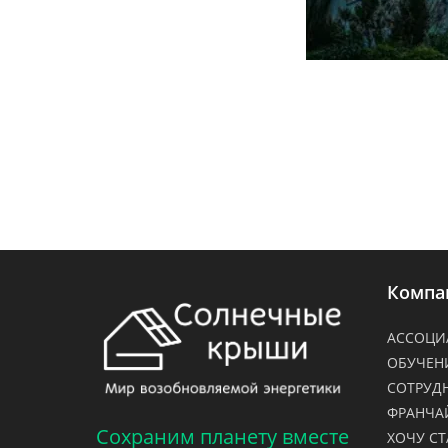
Компа
АССОЦИ
ОБУЧЕН
СОТРУД
ФРАНЧА
Сохраним планету вместе
ХОЧУ СТ