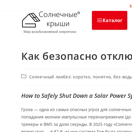
Перейти
Б
к
содержимому
Каталог
Как безопасно отклю
Рубрика
Солнечный ликбез: коротко, понятно, без вод
записи:
How to Safely Shut Down a Solar Power 
Гроза — одна из самых опасных угроз для солнечных
попадания молнии импульсные перенапряжения (до 6
трекеры и BMS за доли секунды. В 2025 году «Солне
время гроз — в 82 % из них система *не была отклю