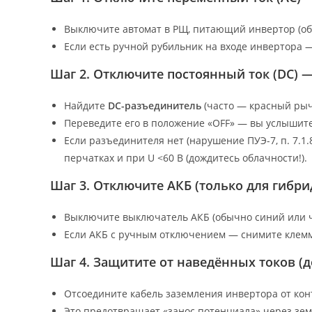
Выключите автомат в РЩ, питающий инвертор (обы
Если есть ручной рубильник на входе инвертора 
Шаг 2. Отключите постоянный ток (DC) 
Найдите
DC-разъединитель
(часто — красный рыча
Переведите его в положение «OFF» — вы услышит
Если разъединителя нет (нарушение ПУЭ-7, п. 7.1.
перчатках и при U <60 В (дождитесь облачности!).
Шаг 3. Отключите АКБ (только для гибр
Выключите выключатель АКБ (обычно синий или 
Если АКБ с ручным отключением — снимите клемм
Шаг 4. Защитите от наведённых токов (
Отсоедините кабель заземления инвертора от конт
Это предотвращает «занос потенциала» через зем