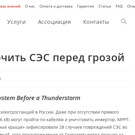
аза знаний
О нас
Оплата и доставка
Гарантия
Статьи
FAQ
Отз
Услуги
Ассоциация
Контакты
Перек
поиск
чить СЭС перед грозой
по
ы
веб-
System Before a Thunderstorm
сайту
 электростанций в России. Даже при отсутствии прямого
 кВ) могут пройти по кабелям и уничтожить инвертор, MPPT-
чные крыши» зафиксировали 28 случаев повреждений СЭС во
чена*, хотя предупреждение от Гидрометцентра пришло за