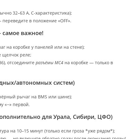
чно 32–63 А, C-характеристика);
— переведите в положение «OFF».
— самое важное!
г на коробке у панелей или на стене);
е щелчок реле;
86), отсоедините
разъёмы MC4
на коробке — только в
идных/автономных систем)
чёрный рычаг на BMS или шине);
у «−» первой.
дополнительно для Урала, Сибири, ЦФО)
ура на 10–15 минут (только если гроза *уже рядом*);
лю — но включите обратно сразу после окончания грозы!