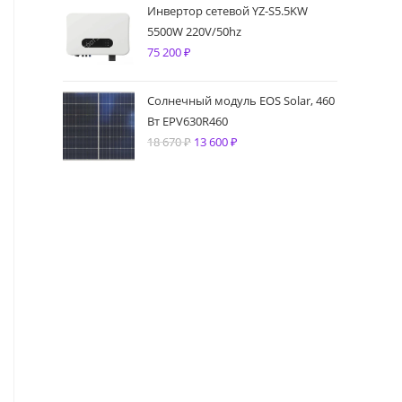
Инвертор сетевой YZ-S5.5KW
5500W 220V/50hz
75 200
₽
Солнечный модуль EOS Solar, 460
Вт EPV630R460
18 670
₽
Первоначальная
13 600
₽
Текущая
цена
цена:
составляла
13
18
600 ₽.
670 ₽.