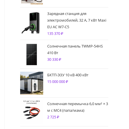
Зарядная станция для
электромобилей, 32 А, 7 кВт Maxi
EU AC W7-C5
135 370
₽
Солнечная панель TWMP-54HS
410 Вт
30 330
₽
БКТП-ЭЗУ 10 кВ 400 кВт
15 000 000
₽
Солнечная перемычка 6,0 мм² × 3
м с MC4 (папа/мама)
2 725
₽