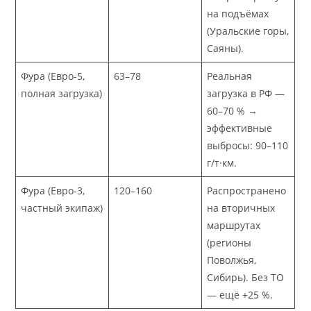
на подъёмах
(Уральские горы,
Саяны).
Фура (Евро-5,
63–78
Реальная
полная загрузка)
загрузка в РФ —
60–70 % →
эффективные
выбросы: 90–110
г/т·км.
Фура (Евро-3,
120–160
Распространено
частный экипаж)
на вторичных
маршрутах
(регионы
Поволжья,
Сибирь). Без ТО
— ещё +25 %.