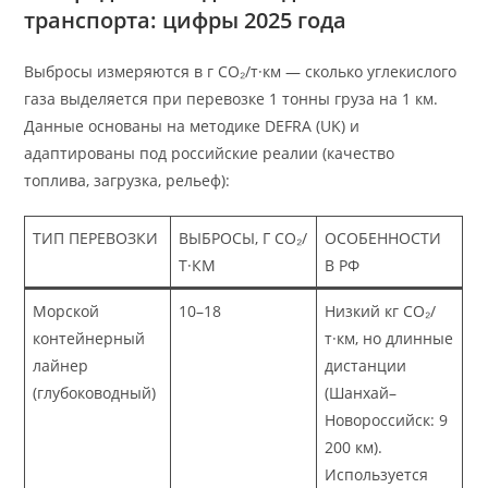
транспорта: цифры 2025 года
Выбросы измеряются в г CO₂/т·км — сколько углекислого
газа выделяется при перевозке 1 тонны груза на 1 км.
Данные основаны на методике DEFRA (UK) и
адаптированы под российские реалии (качество
топлива, загрузка, рельеф):
ТИП ПЕРЕВОЗКИ
ВЫБРОСЫ, Г CO₂/
ОСОБЕННОСТИ
Т·КМ
В РФ
Морской
10–18
Низкий кг CO₂/
контейнерный
т·км, но длинные
лайнер
дистанции
(глубоководный)
(Шанхай–
Новороссийск: 9
200 км).
Используется