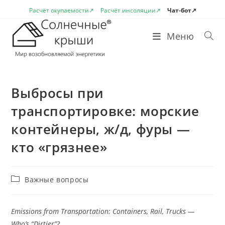
Перейти
Расчёт окупаемости↗
Расчёт инсоляции↗
Чат-бот↗
к
содержимому
Меню
Выбросы при
транспортировке: морские
контейнеры, ж/д, фуры —
кто «грязнее»
Рубрика
Важные вопросы
записи:
Emissions from Transportation: Containers, Rail, Trucks —
Who’s “Dirtier”?