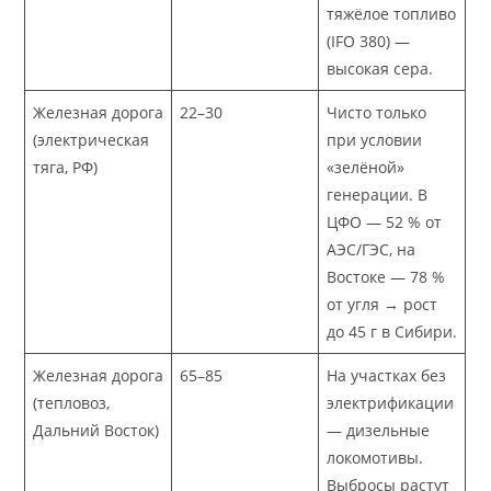
тяжёлое топливо
(IFO 380) —
высокая сера.
Железная дорога
22–30
Чисто только
(электрическая
при условии
тяга, РФ)
«зелёной»
генерации. В
ЦФО — 52 % от
АЭС/ГЭС, на
Востоке — 78 %
от угля → рост
до 45 г в Сибири.
Железная дорога
65–85
На участках без
(тепловоз,
электрификации
Дальний Восток)
— дизельные
локомотивы.
Выбросы растут