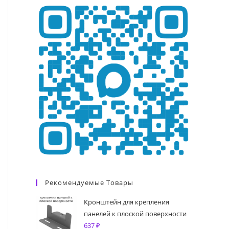
Рекомендуемые Товары
Кронштейн для крепления
панелей к плоской поверхности
637
₽