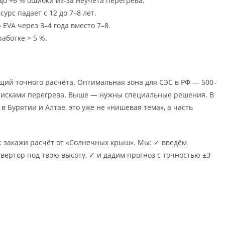
о +6 % ошибки из-за неучёта перегрева.
урс падает с 12 до 7–8 лет.
EVA через 3–4 года вместо 7–8.
аботке > 5 %.
щий точного расчёта. Оптимальная зона для СЭС в РФ — 500–
 рисками перегрева. Выше — нужны специальные решения. В
 в Бурятии и Алтае, это уже не «нишевая тема», а часть
: закажи расчёт от «Солнечных крыш». Мы: ✓ введём
вертор под твою высоту, ✓ и дадим прогноз с точностью ±3