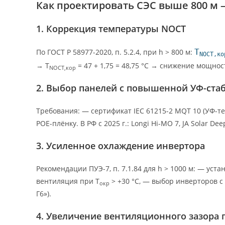
Как проектировать СЭС выше 800 м
1. Коррекция температуры NOCT
По ГОСТ Р 58977-2020, п. 5.2.4, при h > 800 м:
T
NOCT,ко
→ T
= 47 + 1,75 = 48,75 °C → снижение мощнос
NOCT,кор
2. Выбор панелей с повышенной УФ-ста
Требования: — сертификат IEC 61215-2 MQT 10 (УФ-тес
POE-плёнку. В РФ с 2025 г.: Longi Hi-MO 7, JA Solar De
3. Усиленное охлаждение инвертора
Рекомендации ПУЭ-7, п. 7.1.84 для h > 1000 м: — уст
вентиляция при T
> +30 °C, — выбор инверторов с
окр
Г6»).
4. Увеличение вентиляционного зазора 