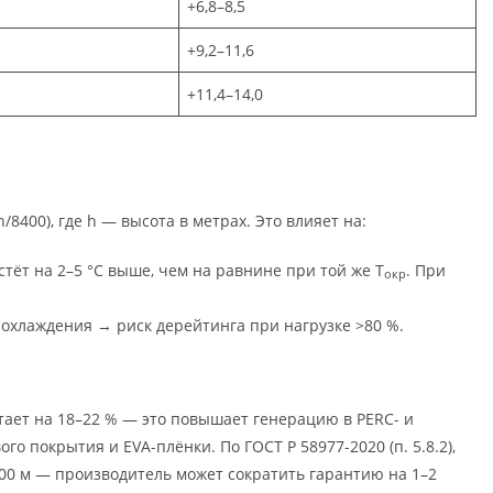
+6,8–8,5
+9,2–11,6
+11,4–14,0
/8400), где h — высота в метрах. Это влияет на:
тёт на 2–5 °C выше, чем на равнине при той же T
. При
окр
 охлаждения → риск дерейтинга при нагрузке >80 %.
тает на 18–22 % — это повышает генерацию в PERC- и
о покрытия и EVA-плёнки. По ГОСТ Р 58977-2020 (п. 5.8.2),
00 м — производитель может сократить гарантию на 1–2