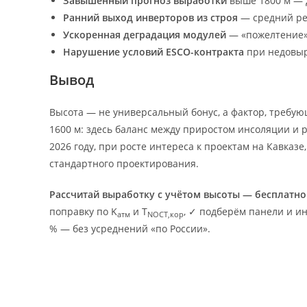
Завышенный прогноз выработки
выше 1800 м — д
Ранний выход инверторов из строя
— средний рес
Ускоренная деградация модулей
— «пожелтение» 
Нарушение условий ESCO-контракта
при недовыр
Вывод
Высота — не универсальный бонус, а фактор, требую
1600 м: здесь баланс между приростом инсоляции и
2026 году, при росте интереса к проектам на Кавказе,
стандартного проектирования.
Рассчитай выработку с учётом высоты — бесплатно
поправку по K
и T
, ✓ подберём панели и ин
атм
NOCT,кор
% — без усреднений «по России».