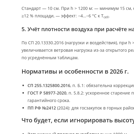
Стандарт — 10 см. При h > 1200 м: — минимум 15 см
≥12 % площади, — эффект: −4…−6 °C к T
.
cell
5. Учёт плотности воздуха при расчёте н
По СП 20.13330.2016 (нагрузки и воздействия), при h
увеличивается ветровая нагрузка из-за открытого р
по усреднённым таблицам.
Нормативы и особенности в 2026 г.
СП 255.1325800.2016
, п. Б.1: обязательна коррекц
ГОСТ Р 58977-2020
, п. 5.8.2: ускоренное старени
гарантийного срока.
ПП РФ №2412
(2024): для госзакупок в горных райо
Что будет, если игнорировать высот