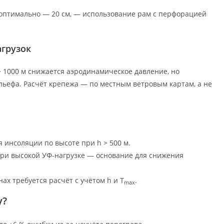
, оптимально — 20 см, — использование рам с перфорацией
агрузок
 > 1000 м снижается аэродинамическое давление, но
ельефа. Расчёт крепежа — по местным ветровым картам, а не
ия инсоляции по высоте при h > 500 м.
е при высокой УФ-нагрузке — основание для снижения
нах требуется расчёт с учётом h и T
.
max
у?