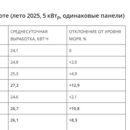
е (лето 2025, 5 кВт
, одинаковые панели)
p
СРЕДНЕСУТОЧНАЯ
ОТКЛОНЕНИЕ ОТ УРОВНЯ
ВЫРАБОТКА, КВТ·Ч
МОРЯ, %
24,1
0
24,8
+2,9
25,3
+4,9
27,2
+12,9
24,6
+2,1
26,7
+10,8
26,1
+8,3