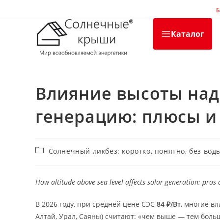
Перейти
Б
к
содержимому
Каталог
Влияние высоты над
генерацию: плюсы и
Рубрика
Солнечный ликбез: коротко, понятно, без вод
записи:
How altitude above sea level affects solar generation: pros
В 2026 году, при средней цене СЭС
84 ₽/Вт
, многие в
Алтай, Урал, Саяны) считают: «чем выше — тем больш