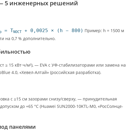
 — 5 инженерных решений
= T
+ 0,0025 × (h − 800)
Пример: h = 1500 м
р
NOCT
ти на 0,7 % дополнительно.
бильностью
т ≥ 15 кВт·ч/м²), — EVA с УФ-стабилизаторами или замена на
epBlue 4.0, «Хевел-Алтай» (российская разработка).
ановка с ≥15 см зазорами снизу/сверху, — принудительная
 допуском до +65 °C (Huawei SUN2000-10KTL-M0, «РосСолнце-
под панелями