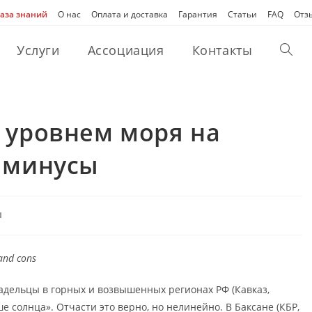
аза знаний
О нас
Оплата и доставка
Гарантия
Статьи
FAQ
Отз
Услуги
Ассоциация
Контакты
Перек
поиск
 уровнем моря на
по
 минусы
веб-
ы
сайту
 and cons
ладельцы в горных и возвышенных регионах РФ (Кавказ,
е солнца». Отчасти это верно, но нелинейно. В Баксане (КБР,