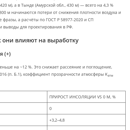
20 м), а в Тынде (Амурской обл., 430 м) — всего на 4,3 %
1800 м начинаются потери от снижения плотности воздуха и
 фразы, а расчёты по ГОСТ Р 58977-2020 и СП
м и выводы для проектирования в РФ.
к они влияют на выработку
 (+)
еньше на ~12 %. Это снижает рассеяние и поглощение,
2016 (п. Б.1), коэффициент прозрачности атмосферы K
атм
ПРИРОСТ ИНСОЛЯЦИИ VS 0 М, %
0
+3,2–4,8