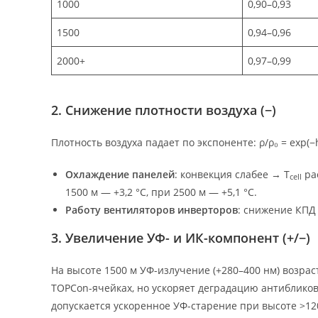
1000
0,90–0,93
1500
0,94–0,96
2000+
0,97–0,99
2. Снижение плотности воздуха (−)
Плотность воздуха падает по экспоненте: ρ/ρ₀ = exp(−h
Охлаждение панелей
: конвекция слабее → T
рас
cell
1500 м — +3,2 °C, при 2500 м — +5,1 °C.
Работу вентиляторов инверторов
: снижение КПД
3. Увеличение УФ- и ИК-компонент (+/−)
На высоте 1500 м УФ-излучение (+280–400 нм) возрас
TOPCon-ячейках, но ускоряет деградацию антибликовог
допускается ускоренное УФ-старение при высоте >12