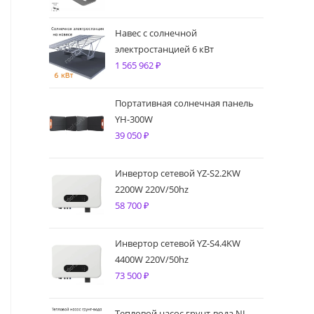
Навес с солнечной
электростанцией 6 кВт
1 565 962
₽
Портативная солнечная панель
YH-300W
39 050
₽
Инвертор сетевой YZ-S2.2KW
2200W 220V/50hz
58 700
₽
Инвертор сетевой YZ-S4.4KW
4400W 220V/50hz
73 500
₽
Тепловой насос грунт-вода NL-