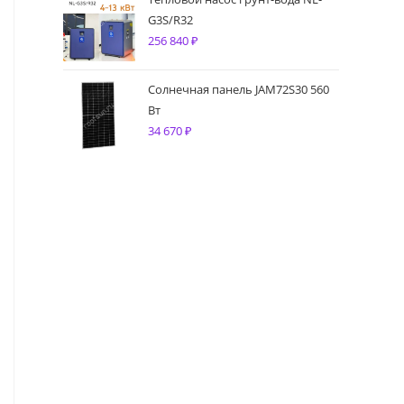
G3S/R32
256 840
₽
Солнечная панель JAM72S30 560
Вт
34 670
₽