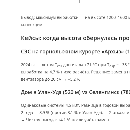
Вывод: максимум выработки — на высоте 1200–1600 
конвекции.
Кейсы: когда высота обернулась пр
СЭС на горнолыжном курорте «Архыз» (1
2024 г.: — летом T
достигала +71 °C при T
= +38 
cell
окр
выработка на 4,7 % ниже расчёта. Решение: замена
вентзазора до 20 см → +5,2 %.
Дом в Улан-Удэ (520 м) vs Селенгинск (78
Одинаковые системы 4,5 кВт. Разница в годовой выра
2 года — 3,9 % (против 3,1 % в Улан-Удэ), — 2 отказ
→ Чистая выгода: +4,1 % после учёта замен.