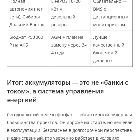
Полная
LiFePO₄ 10–20
Обязательно —
автономия (нет
кВт·ч +
BMS с
сети), Сибирь/
дизельный
дистанционным
Дальний Восток
резерв
мониторингом
Бюджет <50 000
AGM + план на
Лучше 1
₽ на АКБ
замену через 3–
качественный
4 года
блок, чем 2
дешёвых
Итог: аккумуляторы — это не «банки с
током», а система управления
энергией
Сегодня литий-железо-фосфат — объективный лидер для
большинства проектов. Он дороже на старте, но дешевле
в эксплуатации, безопаснее в долгосрочной перспективе
и единственный, кто уверенно работает в условиях