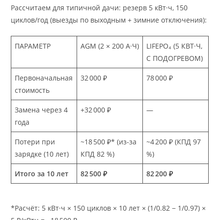
Рассчитаем для типичной дачи: резерв 5 кВт·ч, 150
циклов/год (выезды по выходным + зимние отключения):
ПАРАМЕТР
AGM (2 × 200 А·Ч)
LIFEPO₄ (5 КВТ·Ч,
С ПОДОГРЕВОМ)
Первоначальная
32 000 ₽
78 000 ₽
стоимость
Замена через 4
+32 000 ₽
—
года
Потери при
~18 500 ₽* (из-за
~4 200 ₽ (КПД 97
зарядке (10 лет)
КПД 82 %)
%)
Итого за 10 лет
82 500 ₽
82 200 ₽
*Расчёт: 5 кВт·ч × 150 циклов × 10 лет × (1/0.82 − 1/0.97) ×