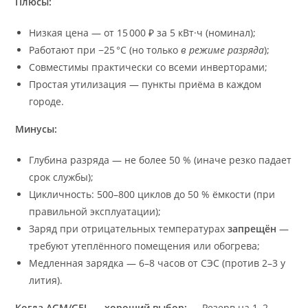
Плюсы:
Низкая цена — от 15 000 ₽ за 5 кВт·ч (номинал);
Работают при −25 °C (но только
в режиме разряда
);
Совместимы практически со всеми инверторами;
Простая утилизация — пункты приёма в каждом
городе.
Минусы:
Глубина разряда — не более 50 % (иначе резко падает
срок службы);
Цикличность: 500–800 циклов до 50 % ёмкости (при
правильной эксплуатации);
Заряд при отрицательных температурах
запрещён
—
требуют утеплённого помещения или обогрева;
Медленная зарядка — 6–8 часов от СЭС (против 2–3 у
лития).
Когда AGM/GEL — хороший выбор:
— Резерв на 1–2