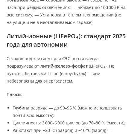
часа при редких отключениях; — Бюджет до 100 000 ₽ на
всю систему; — Установка в тёплом техпомещении (не
на улице и не в неотапливаемом гараже).
Литий-ионные (LiFePO₄): стандарт 2025
года для автономии
Сегодня под «литием» для СЭС почти всегда
подразумевают
литий-железо-фосфат
(LiFePO₄). Не
путать с бытовыми Li-ion (в ноутбуках) — они
небезопасны для энергосистем.
Плюсы:
Глубина разряда — до 90–95 % (можно использовать
почти всю ёмкость);
Цикличность: 3 000–6 000 циклов (до 70–80 % ёмкости);
Работают при −20 °C (разряд) и −10 °C (заряд) —